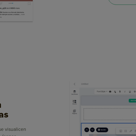
n
as
e visualicen