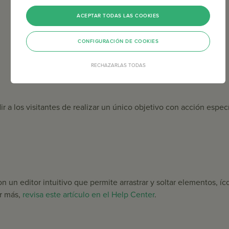
ACEPTAR TODAS LAS COOKIES
CONFIGURACIÓN DE COOKIES
RECHAZARLAS TODAS
a los visitantes de realizar un único objetivo con acción especí
con un editor intuitivo que permite arrastrar y soltar elementos,
r más,
revisa este artículo en el Help Center
.