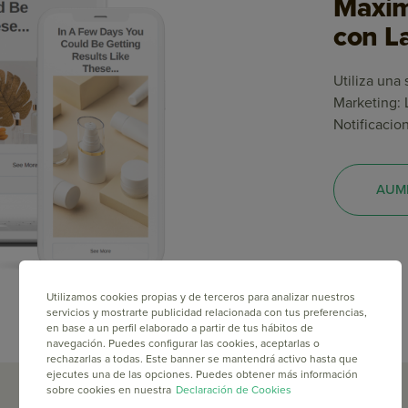
Maxim
con L
Utiliza una
Marketing: 
Notificacio
AUM
Utilizamos cookies propias y de terceros para analizar nuestros
servicios y mostrarte publicidad relacionada con tus preferencias,
en base a un perfil elaborado a partir de tus hábitos de
navegación. Puedes configurar las cookies, aceptarlas o
rechazarlas a todas. Este banner se mantendrá activo hasta que
ejecutes una de las opciones. Puedes obtener más información
sobre cookies en nuestra
Declaración de Cookies