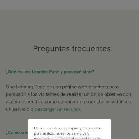
Preguntas frecuentes
¿Qué es una Landing Page y para qué sirve?
Una Landing Page es una página web diseñada para
persuadir a los visitantes de realizar un único objetivo con
acción específica como comprar un producto, suscribirse a
un servicio o
descargar un recurso
.
Utilizamos cookies propias y de terceros
¿Cómo crear una Landing Page con Doppler?
para analizar nuestros servicios y
mostrarte publicidad relacionada con tus