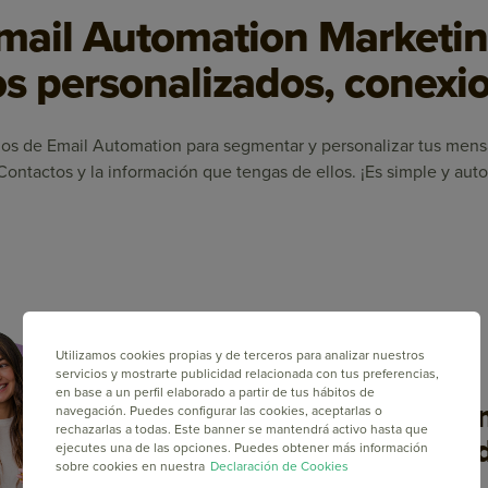
mail Automation Marketin
s personalizados, conexio
jos de Email Automation para segmentar y personalizar tus men
Contactos y la información que tengas de ellos. ¡Es simple y aut
Utilizamos cookies propias y de terceros para analizar nuestros
servicios y mostrarte publicidad relacionada con tus preferencias,
en base a un perfil elaborado a partir de tus hábitos de
Ahorra tie
navegación. Puedes configurar las cookies, aceptarlas o
rechazarlas a todas. Este banner se mantendrá activo hasta que
Flujos Pre
ejecutes una de las opciones. Puedes obtener más información
sobre cookies en nuestra
Declaración de Cookies