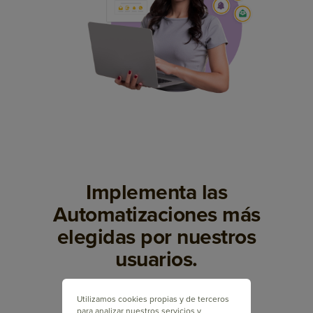
Implementa las
Automatizaciones más
elegidas por nuestros
usuarios.
Utilizamos cookies propias y de terceros
para analizar nuestros servicios y