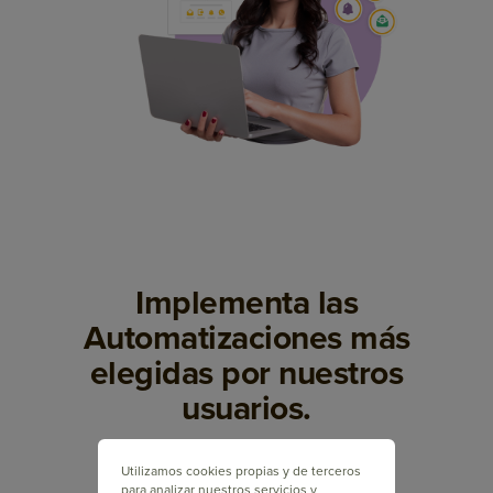
Implementa las
Automatizaciones más
elegidas por nuestros
usuarios.
Utilizamos cookies propias y de terceros
para analizar nuestros servicios y