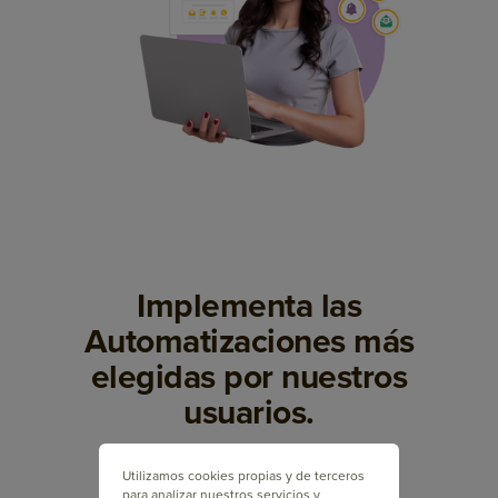
Implementa las
Automatizaciones más
elegidas por nuestros
usuarios.
Utilizamos cookies propias y de terceros
para analizar nuestros servicios y