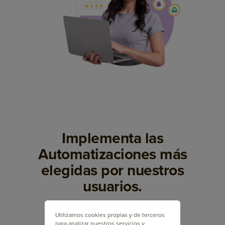
Implementa las
Automatizaciones más
elegidas por nuestros
usuarios.
Utilizamos cookies propias y de terceros
para analizar nuestros servicios y