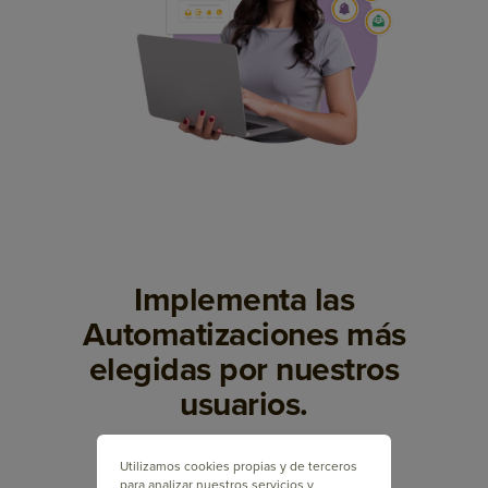
Implementa las
Automatizaciones más
elegidas por nuestros
usuarios.
Utilizamos cookies propias y de terceros
para analizar nuestros servicios y