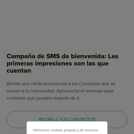
Campaña de SMS de bienvenida: Las
primeras impresiones son las que
cuentan
Brinda una cálida bienvenida a los Contactos que se
sumen a tu comunidad. Aprovecha el mensaje para
contarles qué pueden esperar de ti.
RECIBE A TUS CONTACTOS
Utilizamos cookies propias y de terceros