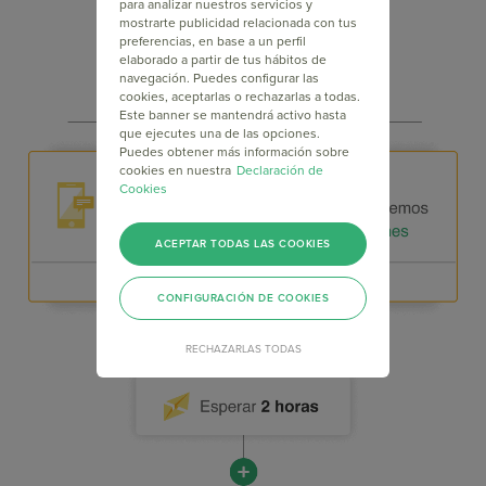
para analizar nuestros servicios y
mostrarte publicidad relacionada con tus
preferencias, en base a un perfil
elaborado a partir de tus hábitos de
navegación. Puedes configurar las
cookies, aceptarlas o rechazarlas a todas.
Este banner se mantendrá activo hasta
que ejecutes una de las opciones.
Puedes obtener más información sobre
cookies en nuestra
Declaración de
Cookies
ACEPTAR TODAS LAS COOKIES
CONFIGURACIÓN DE COOKIES
RECHAZARLAS TODAS