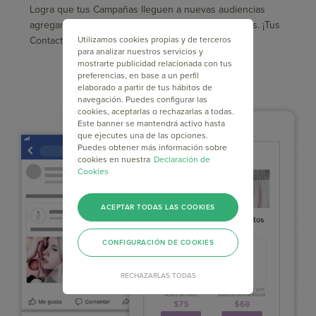
Logra que tus Campañas lleguen a nuevas audiencias
agregando botones de compartir en Redes Sociales. ¡Tus
Utilizamos cookies propias y de terceros
Contactos aumentarán el alcance de tus Emails!
para analizar nuestros servicios y
mostrarte publicidad relacionada con tus
preferencias, en base a un perfil
elaborado a partir de tus hábitos de
navegación. Puedes configurar las
cookies, aceptarlas o rechazarlas a todas.
Este banner se mantendrá activo hasta
que ejecutes una de las opciones.
Puedes obtener más información sobre
cookies en nuestra
Declaración de
Cookies
ACEPTAR TODAS LAS COOKIES
CONFIGURACIÓN DE COOKIES
RECHAZARLAS TODAS