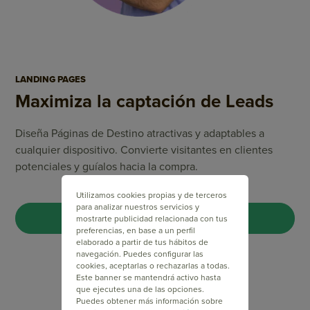
LANDING PAGES
Maximiza la captación de Leads
Diseña Páginas de Destino atractivas y adaptables a
cualquier dispositivo. Convierte visitantes en clientes
potenciales y guíalos hacia la compra.
Utilizamos cookies propias y de terceros
para analizar nuestros servicios y
CREA TU LANDING PAGE
mostrarte publicidad relacionada con tus
preferencias, en base a un perfil
elaborado a partir de tus hábitos de
navegación. Puedes configurar las
cookies, aceptarlas o rechazarlas a todas.
Este banner se mantendrá activo hasta
que ejecutes una de las opciones.
Puedes obtener más información sobre