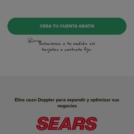
OnSite Marketing
CREA TU CUENTA GRATIS
WhatsApp
Soluciones a tu medida
sin
tarjetas o contrato fijo.
Notificaciones Push
Conversaciones
Inteligencia Artificial
Landing Pages
Ellos usan Doppler para expandir y optimizar sus
SMS Marketing
negocios