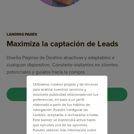
LANDING PAGES
Maximiza la captación de Leads
Diseña Páginas de Destino atractivas y adaptables a
cualquier dispositivo. Convierte visitantes en clientes
potenciales y guíalos hacia la compra.
Utilizamos cookies propias y de terceros
para analizar nuestros servicios y
CREA TU LANDING PAGE
mostrarte publicidad relacionada con tus
preferencias, en base a un perfil
elaborado a partir de tus hábitos de
navegación. Puedes configurar las
cookies, aceptarlas o rechazarlas a todas.
Este banner se mantendrá activo hasta
que ejecutes una de las opciones.
Puedes obtener más información sobre