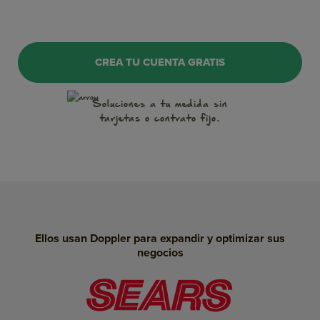
OnSite Marketing
CREA TU CUENTA GRATIS
WhatsApp
Soluciones a tu medida
sin
tarjetas o contrato fijo.
Notificaciones Push
Conversaciones
Inteligencia Artificial
Landing Pages
Ellos usan Doppler para expandir y optimizar sus
SMS Marketing
negocios