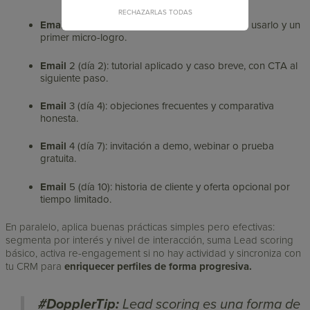
RECHAZARLAS TODAS
Email
1 (inmediato): entrega del recurso, cómo usarlo y un
primer micro-logro.
Email
2 (día 2): tutorial aplicado y caso breve, con CTA al
siguiente paso.
Email
3 (día 4): objeciones frecuentes y comparativa
honesta.
Email
4 (día 7): invitación a demo, webinar o prueba
gratuita.
Email
5 (día 10): historia de cliente y oferta opcional por
tiempo limitado.
En paralelo, aplica buenas prácticas simples pero efectivas:
segmenta por interés y nivel de interacción, suma Lead scoring
básico, activa re-engagement si no hay actividad y sincroniza con
tu CRM para
enriquecer perfiles de forma progresiva.
#DopplerTip:
Lead scoring es una forma de