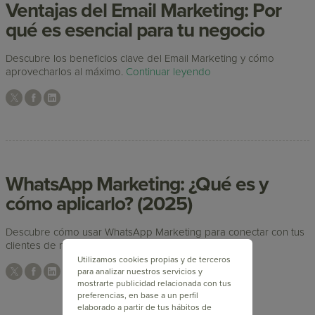
Ventajas del Email Marketing: Por
qué es esencial para tu negocio
Descubre los beneficios clave del Email Marketing y cómo
aprovecharlos al máximo.
Continuar leyendo
WhatsApp Marketing: ¿Qué es y
cómo aplicarlo? (2025)
Descubre cómo usar WhatsApp Marketing para conectar con tus
clientes de manera efectiva.
Continuar leyendo
Utilizamos cookies propias y de terceros
para analizar nuestros servicios y
mostrarte publicidad relacionada con tus
preferencias, en base a un perfil
elaborado a partir de tus hábitos de