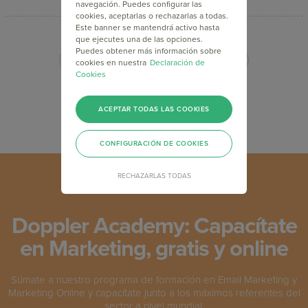
navegación. Puedes configurar las
cookies, aceptarlas o rechazarlas a todas.
Este banner se mantendrá activo hasta
que ejecutes una de las opciones.
Puedes obtener más información sobre
...
...
...
<
8
9
10
20
>
cookies en nuestra
Declaración de
Cookies
ACEPTAR TODAS LAS COOKIES
CONFIGURACIÓN DE COOKIES
RECHAZARLAS TODAS
Doppler Academy: Capacítate
en Marketing, gratis y online
Súmate a nuestro programa de formación en Email Marketing y
Marketing Online y capacítate junto a los máximos referentes del
sector a nivel mundial.