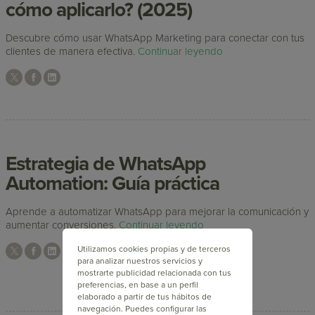
cómo aplicarlo? (2025)
Descubre cómo usar WhatsApp Marketing para conectar con tus
clientes de manera efectiva.
Continuar leyendo
Estrategia de WhatsApp
Automation: Guía práctica
Aprende a automatizar WhatsApp para mejorar la comunicación y
aumentar conversiones.
Continuar leyendo
Utilizamos cookies propias y de terceros
para analizar nuestros servicios y
mostrarte publicidad relacionada con tus
preferencias, en base a un perfil
elaborado a partir de tus hábitos de
navegación. Puedes configurar las