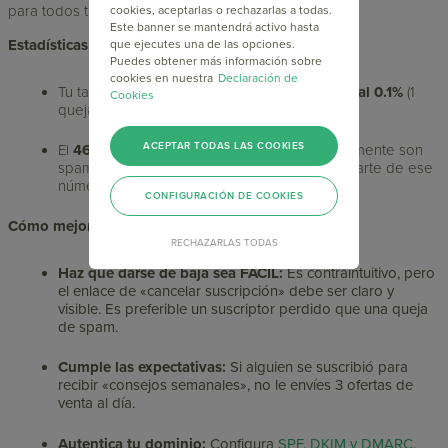
para todos tus suscriptores.
cookies, aceptarlas o rechazarlas a todas.
Este banner se mantendrá activo hasta
Estadísticas Clave:
que ejecutes una de las opciones.
Puedes obtener más información sobre
cookies en nuestra
Declaración de
Tu tasa de quejas de spam debe ser
inferior al 0.1%
(1
Cookies
queja por cada 1.000 emails enviados).
ACEPTAR TODAS LAS COOKIES
El
46% de todos los correos
enviados globalmente son
spam. Tu trabajo es demostrar que no eres parte de ese
número. –
Email Tool Tester
CONFIGURACIÓN DE COOKIES
Cómo mejorar tu Tasa de Spam (Bajarla):
RECHAZARLAS TODAS
Haz que darse de baja sea FÁCIL:
Es contraintuitivo, pero
el enlace de «cancelar suscripción» debe ser claro y
visible. Es preferible un suscriptor perdido que una queja
de spam.
Cumple las expectativas:
Si alguien se suscribió para
recibir «consejos semanales», no le envíes 3 ofertas de
venta al día.
Autentica tu dominio:
Configura
SPF, DKIM y DMARC
.