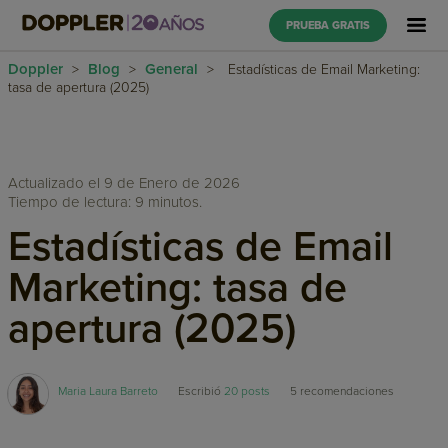
PRUEBA GRATIS
Doppler
Blog
General
>
>
>
Estadísticas de Email Marketing:
tasa de apertura (2025)
Actualizado el 9 de Enero de 2026
Tiempo de lectura: 9 minutos.
Estadísticas de Email
Marketing: tasa de
apertura (2025)
Maria Laura Barreto
Escribió
20 posts
5
recomendaciones