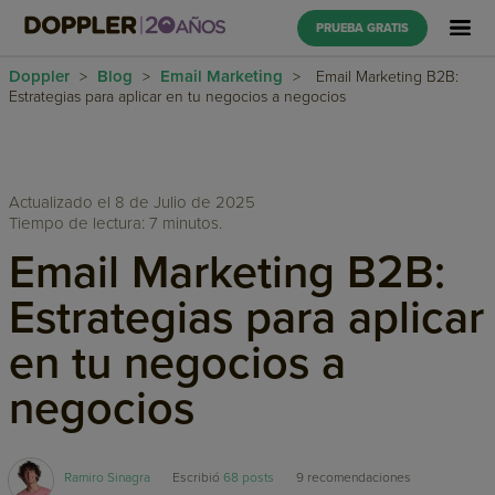
PRUEBA GRATIS
Doppler
Blog
Email Marketing
>
>
>
Email Marketing B2B:
Estrategias para aplicar en tu negocios a negocios
Actualizado el 8 de Julio de 2025
Tiempo de lectura: 7 minutos.
Email Marketing B2B:
Estrategias para aplicar
en tu negocios a
negocios
Ramiro Sinagra
Escribió
68 posts
9
recomendaciones