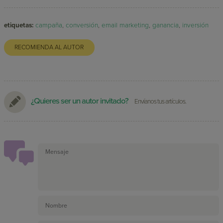
etiquetas:
campaña
,
conversión
,
email marketing
,
ganancia
,
inversión
RECOMIENDA AL AUTOR
¿Quieres ser un autor invitado?
Envíanos tus artículos.