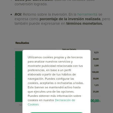
conversión lograda.
ROI:
Retorno sobre la Inversión. En la
herramienta
se
expresa como
porcentaje de la inversión realizada
, pero
también puede expresarse en
términos monetarios.
Utilizamos cookies propias y de terceros
para analizar nuestros servicios y
mostrarte publicidad relacionada con tus
preferencias, en base a un perfil
elaborado a partir de tus hábitos de
navegación. Puedes configurar las
cookies, aceptarlas o rechazarlas a todas.
Este banner se mantendrá activo hasta
que ejecutes una de las opciones.
Puedes obtener más información sobre
cookies en nuestra
Declaración de
Cookies