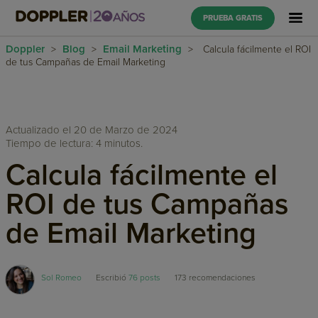
PRUEBA GRATIS
Doppler
Blog
Email Marketing
>
>
>
Calcula fácilmente el ROI
de tus Campañas de Email Marketing
Actualizado el 20 de Marzo de 2024
Tiempo de lectura: 4 minutos.
Calcula fácilmente el
ROI de tus Campañas
de Email Marketing
Sol Romeo
Escribió
76 posts
173
recomendaciones